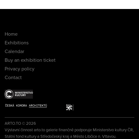
Home
Exhibitions
Calendar
Buy an exhibition ticket
Privacy policy
Contact
ARTO.TO © 2026
Výstavní činnost arto.to galerie finančně podporuje Ministerstvo kultury ČR,
Státní fond kultury a Středočeský kraj a Město Libčice n. Vltavou.