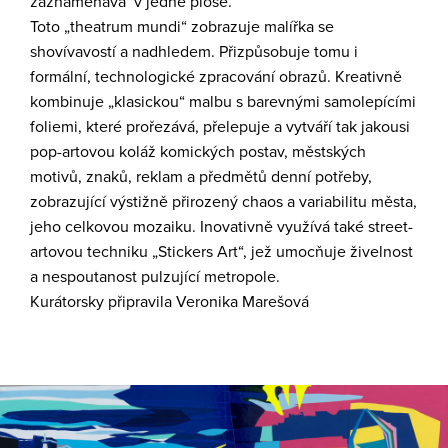
zaznamenává v jedné ploše.
Toto „theatrum mundi“ zobrazuje malířka se
shovívavostí a nadhledem. Přizpůsobuje tomu i
formální, technologické zpracování obrazů. Kreativně
kombinuje „klasickou“ malbu s barevnými samolepícími
foliemi, které prořezává, přelepuje a vytváří tak jakousi
pop-artovou koláž komických postav, městských
motivů, znaků, reklam a předmětů denní potřeby,
zobrazující výstižně přirozený chaos a variabilitu města,
jeho celkovou mozaiku. Inovativně využívá také street-
artovou techniku „Stickers Art“, jež umocňuje živelnost
a nespoutanost pulzující metropole.
Kurátorsky připravila Veronika Marešová