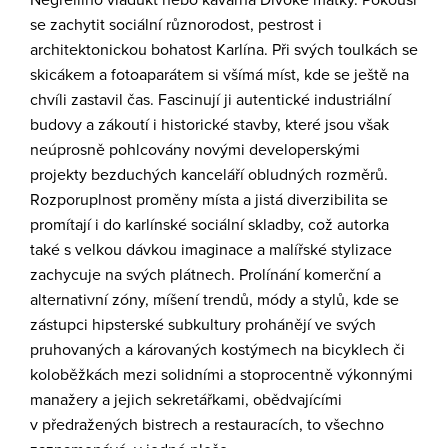
Negrelliho viadukt nebo kavárna Divoké matky. Pokouší
se zachytit sociální různorodost, pestrost i
architektonickou bohatost Karlína. Při svých toulkách se
skicákem a fotoaparátem si všímá míst, kde se ještě na
chvíli zastavil čas. Fascinují ji autentické industriální
budovy a zákoutí i historické stavby, které jsou však
neúprosně pohlcovány novými developerskými
projekty bezduchých kanceláří obludných rozměrů.
Rozporuplnost proměny místa a jistá diverzibilita se
promítají i do karlínské sociální skladby, což autorka
také s velkou dávkou imaginace a malířské stylizace
zachycuje na svých plátnech. Prolínání komerční a
alternativní zóny, míšení trendů, módy a stylů, kde se
zástupci hipsterské subkultury prohánějí ve svých
pruhovaných a károvaných kostýmech na bicyklech či
koloběžkách mezi solidními a stoprocentně výkonnými
manažery a jejich sekretářkami, obědvajícími
v předražených bistrech a restauracích, to všechno