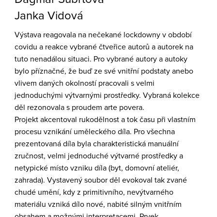
Janka Vidová
Výstava reagovala na nečekané lockdowny v období
covidu a reakce vybrané čtveřice autorů a autorek na
tuto nenadálou situaci. Pro vybrané autory a autoky
bylo příznačné, že buď ze své vnitřní podstaty anebo
vlivem
daných
okolností
pracovali s velmi
jednoduchými
výtvarnými
prostředky. Vybraná kolekce
děl rezonovala s proudem arte povera.
Projekt
akcentoval rukodělnost a tok času při vlastním
procesu
vznikání uměleckého díla. Pro všechna
prezentovaná díla byla charakteristická
manuální
zručnost, velmi jednoduché výtvarné prostředky
a
netypické místo vzniku díla
(
byt, domovní ateliér,
zahrada
)
. Vystavený soubor děl evokoval
tak zvané
chudé
umění
, kdy z primitivního, nevýtvarného
materiálu vzniká dílo nové, nabité silným vnitřním
obsahem a možnými
interpretacemi
.
Prvek