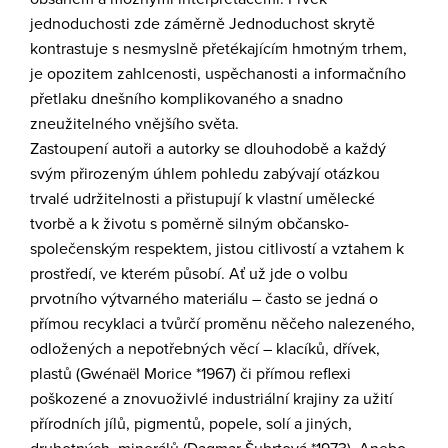
jednoduchosti zde záměrně Jednoduchost
skrytě
kontrastuje s nesmyslně přetékajícím hmotným trhem,
je
opozitem zahlcenosti, uspěchanosti a informačního
přetlaku dnešního
komplikovaného a
s
nadno
zneužitelného vnějšího světa.
Zastoupení autoři a autorky
se
dlouhodobě a každý
svým přirozeným úhlem pohledu
zabývají otázkou
trvalé udržitelnosti a přistupují k vlastní umělecké
tvorbě
a k životu s poměrně silným občansko-
společenským respektem, jistou citlivostí a vztahem
k
prostředí, ve kterém působí
. Ať už jde o volbu
prvotního výtvarného materiálu – často
se jedná o
přímo
u
recyklaci a tvůrčí proměnu
něčeho nalezeného
,
odložených a nepotřebných věcí
– klacíků, dřívek,
plastů (
Gwénaël Morice
*
1967)
či přímou reflexi
poškozené a znovuoživlé industriální krajiny za užití
přírodní
ch jílů, pigmentů, popele, solí a jiných,