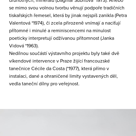
druhotných, minerálů (
Dagmar Šubrtová
*
1973
)
.
Anebo
se mimo svou volnou tvorbu věnují podpoře tradičních
tiskařských řemesel, která by jinak
nejspíš
zanikla
(
Petra
Valentová
*
1974)
, či zcela přiroze
ně vnímají a naciťují
přítomné i
minulé a reminiscencemi na minulost
poeticky
interpretují odžívanou přítomnost
(
Janka
Vidová
*
1963)
.
Nedílnou součástí výstavního projektu byly také dvě
víkendové intervence v Praze žijící francouzské
tanečnice
Cécile da Costa
(
*
1977), která přímo v
instalaci, dané a ohraničené limity vystavených děl,
vedla taneční dílny pro veřejnost.