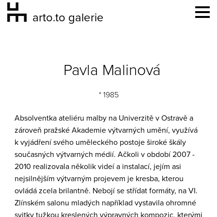
arto.to galerie
Pavla Malinová
* 1985
Absolventka ateliéru malby na Univerzitě v Ostravě a
zároveň pražské Akademie výtvarných umění, využívá
k vyjádření svého uměleckého postoje široké škály
současných výtvarných médií. Ačkoli v období 2007 -
2010 realizovala několik videí a instalací, jejím asi
nejsilnějším výtvarným projevem je kresba, kterou
ovládá zcela brilantně. Nebojí se střídat formáty, na VI.
Zlínském salonu mladých například vystavila ohromné
svitky tužkou kreslených výpravných kompozic, kterými