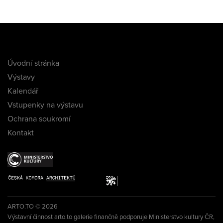
Úvodní stránka
Výstavy
Kalendář
Vstupenky na výstavu
Ochrana soukromí
Kontakt
ARTO.TO © 2026
Výstavní činnost arto.to galerie finančně podporuje Ministerstvo kultury ČR,