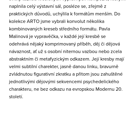
naplnila celý výstavní sál, posléze se, zřejmě z
praktických důvodů, uchýlila k formátům menším. Do
kolekce ARTO jsme vybrali konvolut několika
kombinovaných kreseb středního formátu. Pavla
Malinová je vypravěčka, v každé její kresbě se
odehrává nějaký komprimovaný příběh, děj či dějová
návaznost, ať už s osobní niternou vazbou nebo zcela
abstraktním či metafyzickým odkazem. Její kresby mají
velmi subtilní charekter, jasně danou linku, bravurně
zvládnutou figurativní zkratku a přitom jsou zahuštěné
jednotlivými dějovými sekvencemi psychedelického
charakteru, ne bez odkazu na evropskou Modernu 20.
století.