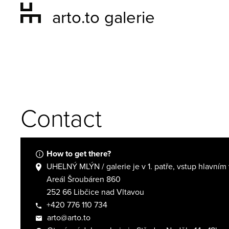
arto.to galerie
Contact
How to get there?
UHELNÝ MLÝN / galerie je v 1. patře, vstup hlavní
Areál Šroubáren 860
252 66 Libčice nad Vltavou
+420 776 110 734
arto@arto.to