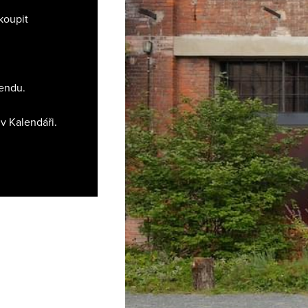
koupit
endu.
v Kalendáři.