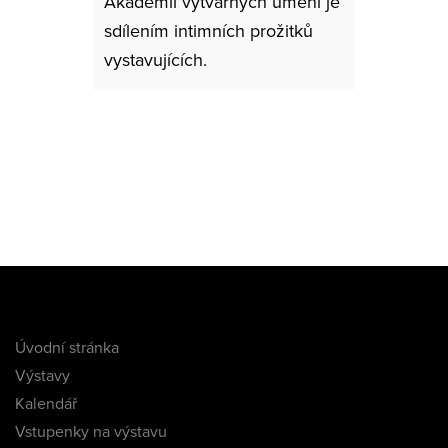
Akademii výtvarných umění je
sdílením intimních prožitků
vystavujících.
Úvodní stránka
Výstavy
Kalendář
Vstupenky na výstavu