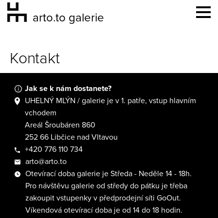
arto.to galerie
Kontakt
Jak se k nám dostanete?
UHELNÝ MLÝN / galerie je v 1. patře, vstup hlavním
vchodem
Areál Šroubáren 860
252 66 Libčice nad Vltavou
+420 776 110 734
arto@arto.to
Otevírací doba galerie je Středa - Neděle 14 - 18h.
Pro návštěvu galerie od středy do pátku je třeba
zakoupit vstupenky v předprodejní síti GoOut.
Víkendová otevírací doba je od 14 do 18 hodin.