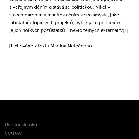
s veřejným děním a stává se politickou. Nikoliv
v avantgardním a manifestačním slova smyslu, jako
laboratoř utopických projektů, nýbrž jako připomínka
jejich hořkých pozůstatků – neviditelných externalit."
[1]
[1]
citováno z textu Martina Netočného
Úvodní stránka
Výstavy