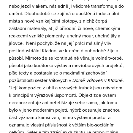
nebo jezdí vlakem, následně ji vědomě transformuje do
umění. Dlouhodobě se zajímá o opuštěná industriální
místa s nově vznikajícími biotopy, z nichž čerpá
základní materiály, ať již přírodní, či nově, chemickými
reakcemi vzniklé pigmenty, uhelný mour, uhelné jíly a
jílovce. Není pochyb, že na její práci má silný vliv
postindustriální Kladno, ve kterém dlouhodobě žije a
působí. Mimoto že se kontinuálně věnuje volné tvorbě,
působí jako kurátorka výstav a mezioborových projektů,
píše texty a postarala se o maximální zachování
pozůstalosti sester Válových v
Domě Válovek v Kladně
.
"Její kompozice z uhlí a rezavých trubek jsou návratem
k principům výrazové úspornosti. Objekt zde ovšem
nereprezentuje ani nefetišizuje sebe sama, jak tomu
bylo v jeho moderním pojetí, nýbrž odsunuje značnou
část významu kamsi ven, mimo výstavní prostor a
oznamuje vlastní příslušnost k větším bio-sociálním
celkům. Galerie tím ztrácí exkluzivitu, je propojována