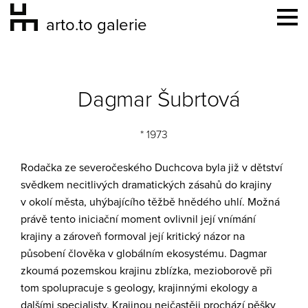
arto.to galerie
Dagmar Šubrtová
* 1973
Rodačka ze severočeského Duchcova byla již v dětství
svědkem necitlivých dramatických zásahů do krajiny
v okolí města, uhýbajícího těžbě hnědého uhlí. Možná
právě tento iniciační moment ovlivnil její vnímání
krajiny a zároveň formoval její kritický názor na
působení člověka v globálním ekosystému. Dagmar
zkoumá pozemskou krajinu zblízka, mezioborově při
tom spolupracuje s geology, krajinnými ekology a
dalšími specialisty. Krajinou nejčastěji prochází pěšky