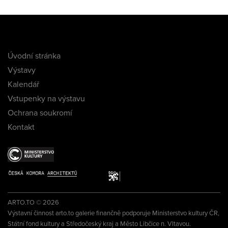
Úvodní stránka
Výstavy
Kalendář
Vstupenky na výstavu
Ochrana soukromí
Kontakt
ARTO.TO © 2026
Výstavní činnost arto.to galerie finančně podporuje Ministerstvo kultury ČR,
Státní fond kultury a Středočeský kraj a Město Libčice n. Vltavou.