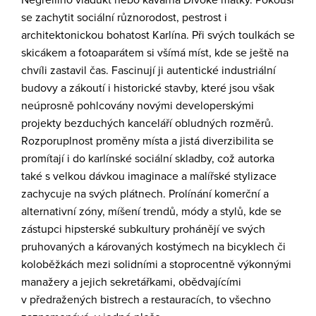
Negrelliho viadukt nebo kavárna Divoké matky. Pokouší
se zachytit sociální různorodost, pestrost i
architektonickou bohatost Karlína. Při svých toulkách se
skicákem a fotoaparátem si všímá míst, kde se ještě na
chvíli zastavil čas. Fascinují ji autentické industriální
budovy a zákoutí i historické stavby, které jsou však
neúprosně pohlcovány novými developerskými
projekty bezduchých kanceláří obludných rozměrů.
Rozporuplnost proměny místa a jistá diverzibilita se
promítají i do karlínské sociální skladby, což autorka
také s velkou dávkou imaginace a malířské stylizace
zachycuje na svých plátnech. Prolínání komerční a
alternativní zóny, míšení trendů, módy a stylů, kde se
zástupci hipsterské subkultury prohánějí ve svých
pruhovaných a károvaných kostýmech na bicyklech či
koloběžkách mezi solidními a stoprocentně výkonnými
manažery a jejich sekretářkami, obědvajícími
v předražených bistrech a restauracích, to všechno