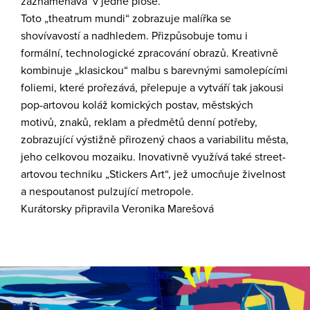
zaznamenává v jedné ploše.
Toto „theatrum mundi“ zobrazuje malířka se
shovívavostí a nadhledem. Přizpůsobuje tomu i
formální, technologické zpracování obrazů. Kreativně
kombinuje „klasickou“ malbu s barevnými samolepícími
foliemi, které prořezává, přelepuje a vytváří tak jakousi
pop-artovou koláž komických postav, městských
motivů, znaků, reklam a předmětů denní potřeby,
zobrazující výstižně přirozený chaos a variabilitu města,
jeho celkovou mozaiku. Inovativně využívá také street-
artovou techniku „Stickers Art“, jež umocňuje živelnost
a nespoutanost pulzující metropole.
Kurátorsky připravila Veronika Marešová